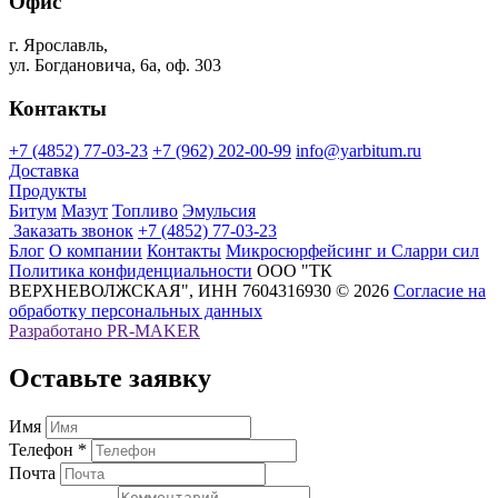
Офис
г. Ярославль,
ул. Богдановича, 6а, оф. 303
Контакты
+7 (4852) 77-03-23
+7 (962) 202-00-99
info@yarbitum.ru
Доставка
Продукты
Битум
Мазут
Топливо
Эмульсия
Заказать звонок
+7 (4852) 77-03-23
Блог
О компании
Контакты
Микросюрфейсинг и Сларри сил
Политика конфиденциальности
ООО "ТК
ВЕРХНЕВОЛЖСКАЯ", ИНН 7604316930 © 2026
Согласие на
обработку персональных данных
Разработано
PR-MAKER
Оставьте заявку
Имя
Телефон *
Почта