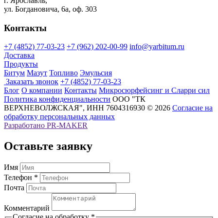
г. Ярославль,
ул. Богдановича, 6а, оф. 303
Контакты
+7 (4852) 77-03-23
+7 (962) 202-00-99
info@yarbitum.ru
Доставка
Продукты
Битум
Мазут
Топливо
Эмульсия
Заказать звонок
+7 (4852) 77-03-23
Блог
О компании
Контакты
Микросюрфейсинг и Сларри сил
Политика конфиденциальности
ООО "ТК
ВЕРХНЕВОЛЖСКАЯ", ИНН 7604316930 © 2026
Согласие на
обработку персональных данных
Разработано
PR-MAKER
Оставьте заявку
Имя
Телефон *
Почта
Комментарий
Согласие на обработку
*