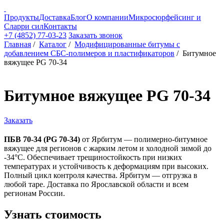
Продукты
Доставка
Блог
О компании
Микросюрфейсинг и
Сларри сил
Контакты
+7 (4852) 77-03-23
Заказать звонок
Главная
/
Каталог
/
Модифицированные битумы с
добавлением СБС-полимеров и пластификаторов
/
Битумное
вяжущее PG 70-34
Битумное вяжущее PG 70-34
Заказать
ПБВ 70-34 (PG 70-34)
от Ярбитум — полимерно-битумное
вяжущее для регионов с жарким летом и холодной зимой до
-34°C. Обеспечивает трещиностойкость при низких
температурах и устойчивость к деформациям при высоких.
Полный цикл контроля качества. Ярбитум — отгрузка в
любой таре. Доставка по Ярославской области и всем
регионам России.
Узнать
стоимость