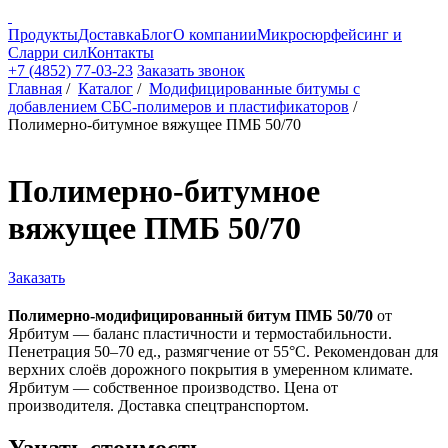
Продукты
Доставка
Блог
О компании
Микросюрфейсинг и
Сларри сил
Контакты
+7 (4852) 77-03-23
Заказать звонок
Главная
/
Каталог
/
Модифицированные битумы с
добавлением СБС-полимеров и пластификаторов
/
Полимерно-битумное вяжущее ПМБ 50/70
Полимерно-битумное
вяжущее ПМБ 50/70
Заказать
Полимерно-модифицированный битум ПМБ 50/70
от
Ярбитум — баланс пластичности и термостабильности.
Пенетрация 50–70 ед., размягчение от 55°C. Рекомендован для
верхних слоёв дорожного покрытия в умеренном климате.
Ярбитум — собственное производство. Цена от
производителя. Доставка спецтранспортом.
Узнать
стоимость