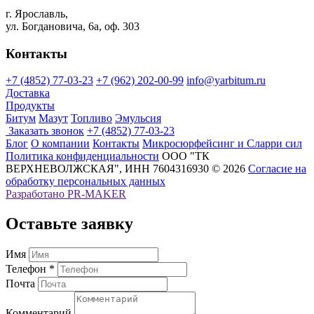
г. Ярославль,
ул. Богдановича, 6а, оф. 303
Контакты
+7 (4852) 77-03-23
+7 (962) 202-00-99
info@yarbitum.ru
Доставка
Продукты
Битум
Мазут
Топливо
Эмульсия
Заказать звонок
+7 (4852) 77-03-23
Блог
О компании
Контакты
Микросюрфейсинг и Сларри сил
Политика конфиденциальности
ООО "ТК
ВЕРХНЕВОЛЖСКАЯ", ИНН 7604316930 © 2026
Согласие на
обработку персональных данных
Разработано
PR-MAKER
Оставьте заявку
Имя
Телефон *
Почта
Комментарий